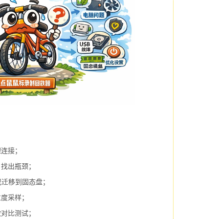
理连接；
，找出瓶颈；
或迁移到固态盘；
过度采样；
做对比测试；