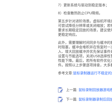
7）更新系统与驱动到稳定版本；
8）检查散热防止CPU降频。
第五步针对进阶场景。虚拟机环境
可尝试降低分辨率或关闭缩放；若
要求长期稳定回放的场景，建议使
更稳定响应。
此外，需要理解时间同步与缓冲的
时阻塞，缓冲会堆积并在恢复时一
入、增大回放缓冲并优先保证事件处
设置与节能选项，关闭USB选择
性能下降。最后，若所有软件优化
件。按照以上步骤逐项排查，大多
参考文章:
鼠标录制器运行不稳定的
上一篇:
鼠标录制回放器游戏
下一篇:
鼠标录制器录制后回