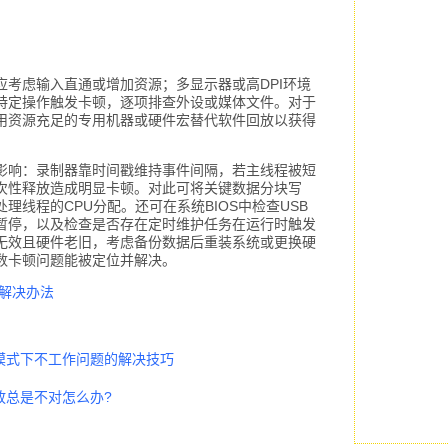
应考虑输入直通或增加资源；多显示器或高DPI环境
特定操作触发卡顿，逐项排查外设或媒体文件。对于
用资源充足的专用机器或硬件宏替代软件回放以获得
影响：录制器靠时间戳维持事件间隔，若主线程被短
次性释放造成明显卡顿。对此可将关键数据分块写
理线程的CPU分配。还可在系统BIOS中检查USB
性暂停，以及检查是否存在定时维护任务在运行时触发
无效且硬件老旧，考虑备份数据后重装系统或更换硬
数卡顿问题能被定位并解决。
解决办法
模式下不工作问题的解决技巧
放总是不对怎么办?