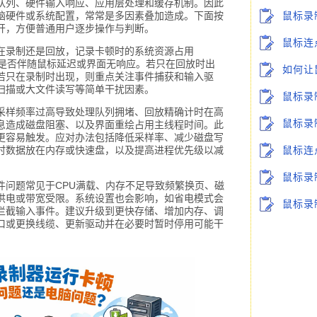
队列、硬件输入响应、应用层处理和缓存机制。因此
脑硬件或系统配置，常常是多因素叠加造成。下面按
鼠标录
开，方便普通用户逐步操作与判断。
鼠标连
在录制还是回放，记录卡顿时的系统资源占用
意是否伴随鼠标延迟或界面无响应。若只在回放时出
如何让
若只在录制时出现，则重点关注事件捕获和输入驱
扫描或大文件读写等简单干扰因素。
鼠标录
采样频率过高导致处理队列拥堵、回放精确计时在高
鼠标录
息造成磁盘阻塞、以及界面重绘占用主线程时间。此
更容易触发。应对办法包括降低采样率、减少磁盘写
时数据放在内存或快速盘，以及提高进程优先级以减
鼠标连
鼠标录
件问题常见于CPU满载、内存不足导致频繁换页、磁
口供电或带宽受限。系统设置也会影响，如省电模式会
鼠标录
拦截输入事件。建议升级到更快存储、增加内存、调
接口或更换线缆、更新驱动并在必要时暂时停用可能干