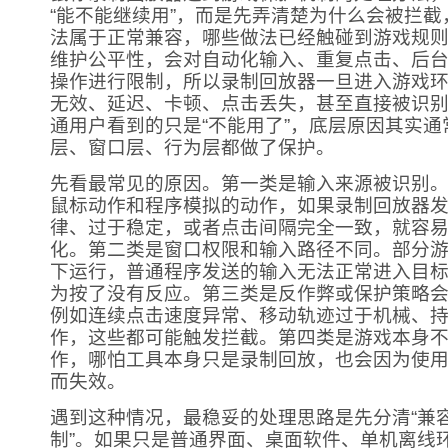
“能不能继续用”，而是先弄清楚为什么会被拦
法属于正常兼容，哪些做法已经触碰到游戏规
维护公平性，会对自动化输入、重复点击、后
操作进行限制，所以录制回放器一旦进入游戏
无效、延迟、卡顿、点击丢失，甚至直接被识
通用户看到的只是“不能用了”，底层原因其实
层、窗口层、行为层都做了保护。
先看最常见的原因。第一类是输入来源被识别
鼠标动作和程序模拟的动作，如果录制回放器
律、过于稳定，或者点击间隔完全一致，就容
化。第二类是窗口权限和输入路径不同。部分
下运行，普通程序发送的输入无法正常进入目
为按了没有反应。第三类是反作弊或保护策略
例如连续点击速度异常、移动轨迹过于机械、
作，这些都可能触发拦截。第四类是游戏本身
作，哪怕工具本身只是录制回放，也会因为使
而失效。
遇到这种情况，最稳妥的处理思路是先分清“兼容
制”。如果只是普通界面、桌面软件、单机离线