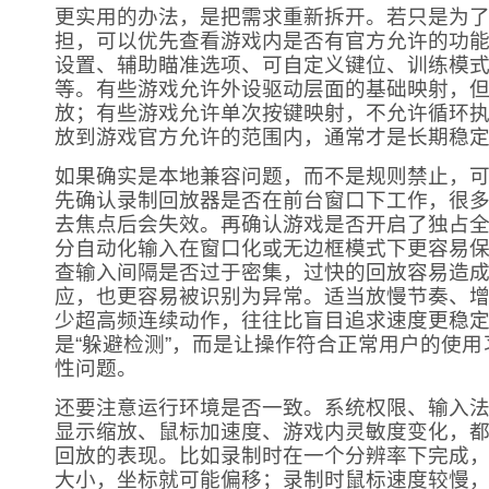
更实用的办法，是把需求重新拆开。若只是为
担，可以优先查看游戏内是否有官方允许的功
设置、辅助瞄准选项、可自定义键位、训练模
等。有些游戏允许外设驱动层面的基础映射，
放；有些游戏允许单次按键映射，不允许循环
放到游戏官方允许的范围内，通常才是长期稳
如果确实是本地兼容问题，而不是规则禁止，
先确认录制回放器是否在前台窗口下工作，很
去焦点后会失效。再确认游戏是否开启了独占
分自动化输入在窗口化或无边框模式下更容易
查输入间隔是否过于密集，过快的回放容易造
应，也更容易被识别为异常。适当放慢节奏、
少超高频连续动作，往往比盲目追求速度更稳
是“躲避检测”，而是让操作符合正常用户的使
性问题。
还要注意运行环境是否一致。系统权限、输入
显示缩放、鼠标加速度、游戏内灵敏度变化，
回放的表现。比如录制时在一个分辨率下完成
大小，坐标就可能偏移；录制时鼠标速度较慢