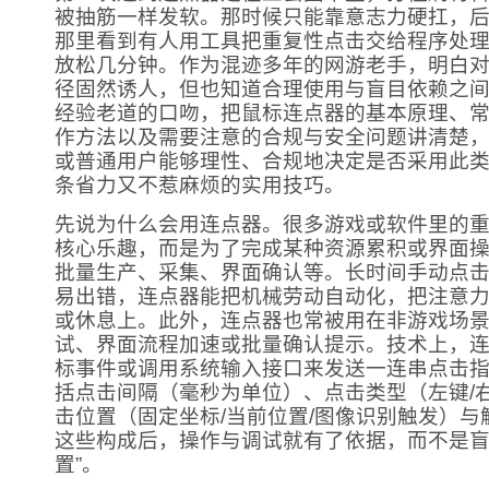
被抽筋一样发软。那时候只能靠意志力硬扛，
那里看到有人用工具把重复性点击交给程序处
放松几分钟。作为混迹多年的网游老手，明白
径固然诱人，但也知道合理使用与盲目依赖之
经验老道的口吻，把鼠标连点器的基本原理、
作方法以及需要注意的合规与安全问题讲清楚
或普通用户能够理性、合规地决定是否采用此
条省力又不惹麻烦的实用技巧。
先说为什么会用连点器。很多游戏或软件里的
核心乐趣，而是为了完成某种资源累积或界面
批量生产、采集、界面确认等。长时间手动点
易出错，连点器能把机械劳动自动化，把注意
或休息上。此外，连点器也常被用在非游戏场
试、界面流程加速或批量确认提示。技术上，
标事件或调用系统输入接口来发送一连串点击
括点击间隔（毫秒为单位）、点击类型（左键/右
击位置（固定坐标/当前位置/图像识别触发）与
这些构成后，操作与调试就有了依据，而不是盲
置”。