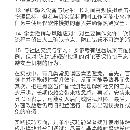
13. 保护输入设备与硬件：长时间高频模拟点
物理鼠标，但若与真实鼠标同时工作可能带来
任务中使用仅软件模拟的输入并确保热键安全
14. 学会撤销与风险应对：对重要操作允许二
流程中留出人工确认节点，防止错误不可逆的
15. 与社区交流与学习：多参考有经验玩家的
例，但对“防封”或规避检测的讨论要保持慎重
避安全机制的行为。
在实战中，有几类常见误区需要避免。首先，
频率并不能线性提升效率，反而可能导致界面
其次，把连点器当作替代游戏理解和社交的工
的乐趣，长期依赖会带来疲惫感。再者，安装
具以图省事，可能引入后门或隐私风险。最后
界面改版后仍用旧配置运行，极易出现误操作
免的麻烦。
实践技巧方面，几条小技巧能显著提升使用体
成小模块并分别调试；尽量在非高峰时段做长