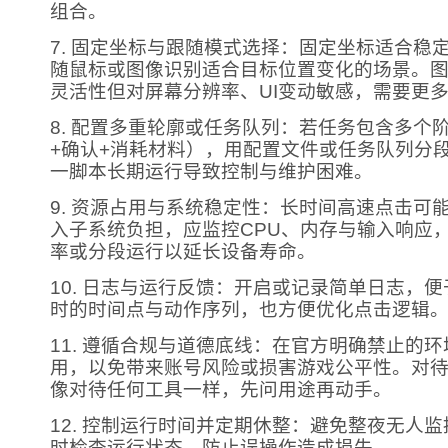
组合。
7. 固定坐标与跟随模式选择：固定坐标适合稳
随鼠标或图像识别适合目标位置变化的场景。
灵活性但对屏幕分辨率、UI变动敏感，需要更
8. 配置多重轮廓或任务队列：若任务包含多个
+确认+消耗材料），用配置文件或任务队列分
一脚本长期运行导致控制与维护困难。
9. 资源占用与系统稳定性：长时间高速点击可能
入子系统负担，应监控CPU、内存与输入响应
率或分段运行以延长设备寿命。
10. 日志与运行反馈：开启或记录简单日志，
时的时间点与动作序列，也方便优化点击逻辑
11. 遵循合规与道德底线：在官方明确禁止的
用，以免带来账号风险或损害游戏公平性。对
像对待任何工具一样，先问用途再动手。
12. 控制运行时间并定期休整：避免整夜无人
时检查运行状态，防止误操作造成损失。