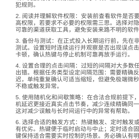
犯规则。
2. 阅读并理解软件权限：安装前查看软件是否
高权限，若要求不必要的权限需三思。选择对
可靠的渠道获取工具，避免安装来路不明的软
3. 备份与测试：在正式投入长期运行前，先在
测试。设置短时连续运行并观察是否出现误点
卡顿，确认热键与停止机制可靠再放手运行。
4. 设置合理的点击间隔：过短的间隔对大多数
出错。根据任务类型设定间隔范围：需要精确
迟，单纯重复确认可适当缩短，但避免极端微
不稳或触发异常。
5. 使用随机化和间歇策略：在合法合规前提下
机延迟更接近真实点击节奏，减少连续精确同
这对减少误触与长时间运行中的异常有帮助。
6. 选择合适的触发方式：热键触发、定时触发
有优劣。热键便于临时启动与中止；定时适合
键保持适合需要实时控制的场景。务必确认有明