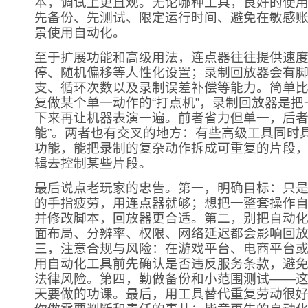
本，调试上更直观。无论哪种工具，良好的使
先备份、先测试、限定运行时间、避免在敏感
景使用自动化。
至于扩展功能和高级用法，连点器往往提供速
停、随机偏移等人性化设置；录制回放器会有
支、循环次数以及录制误差补偿等能力。简单
复做某个单一动作的“打点机”，录制回放器是
下来再让机器表演一遍。前者省力但单一，后者
能”。两者也有交叉的地方：有些高级工具同时
功能，能把录制的复杂动作拆成可重复的片段
辑去控制某些片段。
最后说点老玩家的忠告。第一，明确目标：只
的手指疲劳，用连点器就够；想把一整套操作
并修改脚本，回放器更合适。第二，别把自动
面布局、分辨率、权限、网络延迟都会影响回
三，注意合规与风险：在游戏平台、电商平台
用自动化工具前先确认是否违反服务条款，避
法律风险。第四，勤做备份和小范围测试——
天要做的功课。最后，用工具替代重复劳动很