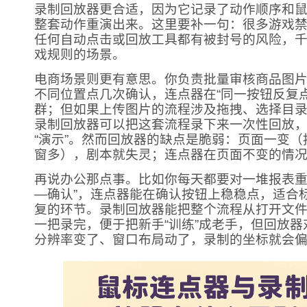
录制回放器更合适，因为它记录了动作顺序和
整套动作重演出来。这里要补一句：很多游戏
任何自动点击或回放工具都有被封号的风险，
戏规则的场景。
电商场景则更有意思。你负责批量审核商品图
不同位置点几次确认，连点器在“同一按钮反复点
群；但如果上传图片的流程涉及拖拽、选择目
录制回放器可以把这套流程录下来一次性回放
“演示”。然而回放器的缺点是脆弱：页面一变
窗多），剧本就失灵；连点器在页面不变的情
再说办公那点事。比如你每天都要对一堆报表重
—确认”，连点器能在确认按钮上稳稳点，适合
复的环节。录制回放器能把整个流程从打开文
一把录完，便于把新手“训练”成老手，但回放
分辨率变了、窗口布局动了，录制的坐标就会