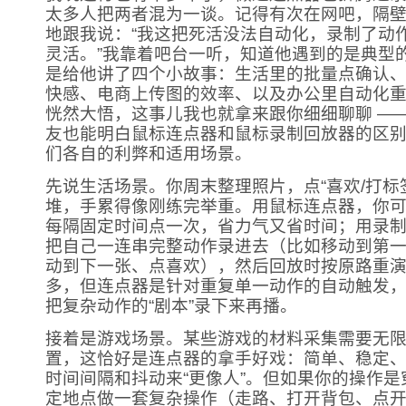
太多人把两者混为一谈。记得有次在网吧，隔
地跟我说：“我这把死活没法自动化，录制了动
灵活。”我靠着吧台一听，知道他遇到的是典型
是给他讲了四个小故事：生活里的批量点确认
快感、电商上传图的效率、以及办公里自动化
恍然大悟，这事儿我也就拿来跟你细细聊聊 ——
友也能明白鼠标连点器和鼠标录制回放器的区
们各自的利弊和适用场景。
先说生活场景。你周末整理照片，点“喜欢/打标签
堆，手累得像刚练完举重。用鼠标连点器，你
每隔固定时间点一次，省力气又省时间；用录
把自己一连串完整动作录进去（比如移动到第
动到下一张、点喜欢），然后回放时按原路重
多，但连点器是针对重复单一动作的自动触发
把复杂动作的“剧本”录下来再播。
接着是游戏场景。某些游戏的材料采集需要无
置，这恰好是连点器的拿手好戏：简单、稳定
时间间隔和抖动来“更像人”。但如果你的操作
定地点做一套复杂操作（走路、打开背包、点