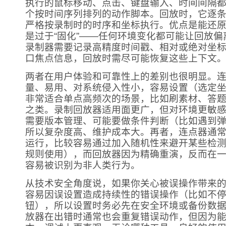
执行的鼠标移动、点击、键盘输入、时间间隔
个按时间序列排列的动作脚本。回放时，它逐
严格按录制时的时序和坐标执行。优点是能还
是过于“固化”——任何环境变化都可能让回放
录制器需要记录高精度时间戳、相对或绝对坐
口焦点信息，回放时需尽可能恢复这些上下文
两者在用户体验和可靠性上的差别也很明显。
量、易用、对系统侵入性小，容易设置（选定
非常适合单点高频次的场景，比如刷素材、答
之类。录制回放器适用面更广，但对环境更敏感
需要版本管理、可能要做条件判断（比如遇到
所以复杂度高、维护成本大。再者，连点器通常
运行，比较容易通过加入随机性来避开某些检
规则使用），而回放器因为精确重演，反而在
容易被识别为非人类行为。
从技术安全角度说，如果你关心被误操作带来
容易因误设置造成持续性的错误操作（比如不停点
钮），所以设置时务必先在安全环境或备份数
放器在出错时通常也会重复错误动作，但因为